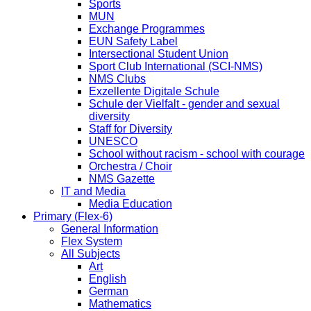
Sports
MUN
Exchange Programmes
EUN Safety Label
Intersectional Student Union
Sport Club International (SCI-NMS)
NMS Clubs
Exzellente Digitale Schule
Schule der Vielfalt - gender and sexual
diversity
Staff for Diversity
UNESCO
School without racism - school with courage
Orchestra / Choir
NMS Gazette
IT and Media
Media Education
Primary (Flex-6)
General Information
Flex System
All Subjects
Art
English
German
Mathematics