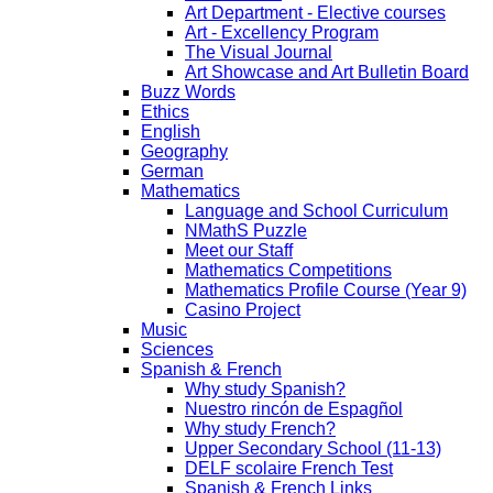
Art Department - Elective courses
Art - Excellency Program
The Visual Journal
Art Showcase and Art Bulletin Board
Buzz Words
Ethics
English
Geography
German
Mathematics
Language and School Curriculum
NMathS Puzzle
Meet our Staff
Mathematics Competitions
Mathematics Profile Course (Year 9)
Casino Project
Music
Sciences
Spanish & French
Why study Spanish?
Nuestro rincón de Espagñol
Why study French?
Upper Secondary School (11-13)
DELF scolaire French Test
Spanish & French Links