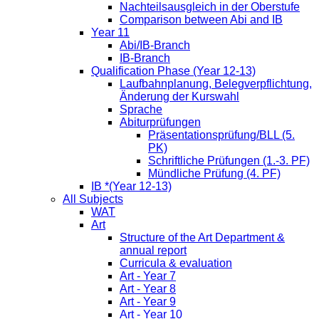
Nachteilsausgleich in der Oberstufe
Comparison between Abi and IB
Year 11
Abi/IB-Branch
IB-Branch
Qualification Phase (Year 12-13)
Laufbahnplanung, Belegverpflichtung,
Änderung der Kurswahl
Sprache
Abiturprüfungen
Präsentationsprüfung/BLL (5.
PK)
Schriftliche Prüfungen (1.-3. PF)
Mündliche Prüfung (4. PF)
IB *(Year 12-13)
All Subjects
WAT
Art
Structure of the Art Department &
annual report
Curricula & evaluation
Art - Year 7
Art - Year 8
Art - Year 9
Art - Year 10