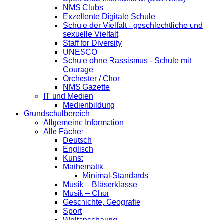
NMS Clubs
Exzellente Digitale Schule
Schule der Vielfalt - geschlechtliche und
sexuelle Vielfalt
Staff for Diversity
UNESCO
Schule ohne Rassismus - Schule mit
Courage
Orchester / Chor
NMS Gazette
IT und Medien
Medienbildung
Grundschulbereich
Allgemeine Information
Alle Fächer
Deutsch
Englisch
Kunst
Mathematik
Minimal-Standards
Musik – Bläserklasse
Musik – Chor
Geschichte, Geografie
Sport
Weltanschaung