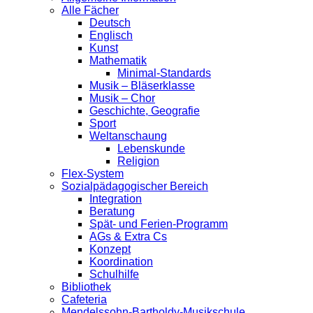
Alle Fächer
Deutsch
Englisch
Kunst
Mathematik
Minimal-Standards
Musik – Bläserklasse
Musik – Chor
Geschichte, Geografie
Sport
Weltanschaung
Lebenskunde
Religion
Flex-System
Sozialpädagogischer Bereich
Integration
Beratung
Spät- und Ferien-Programm
AGs & Extra Cs
Konzept
Koordination
Schulhilfe
Bibliothek
Cafeteria
Mendelssohn-Bartholdy-Musikschule