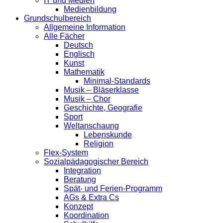
IT und Medien
Medienbildung
Grundschulbereich
Allgemeine Information
Alle Fächer
Deutsch
Englisch
Kunst
Mathematik
Minimal-Standards
Musik – Bläserklasse
Musik – Chor
Geschichte, Geografie
Sport
Weltanschaung
Lebenskunde
Religion
Flex-System
Sozialpädagogischer Bereich
Integration
Beratung
Spät- und Ferien-Programm
AGs & Extra Cs
Konzept
Koordination