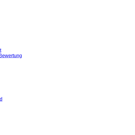
t
 Bewertung
rd