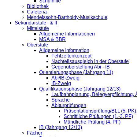
Schulhilfe
Bibliothek
Cafeteria
Mendelssohn-Bartholdy-Musikschule
Sekundarstufe I & II
Mittelstufe
Allgemeine Informationen
MSA & BBR
Oberstufe
Allgemeine Information
Fehlzeitenkonzept
Nachteilsausgleich in der Oberstufe
Gegenüberstellung Abi - IB
Orientierungsphase (Jahrgang 11)
Abi/IB-Zweig
IB-Zweig
Qualifikationsphase (Jahrgang 12/13)
Laufbahnplanung, Belegverpflichtung,
Sprache
Abiturprüfungen
Präsentationsprüfung/BLL (5. PK)
Schriftliche Prüfungen (1.-3. PF)
Mündliche Prüfung (4. PF)
IB (Jahrgang 12/13)
Fächer