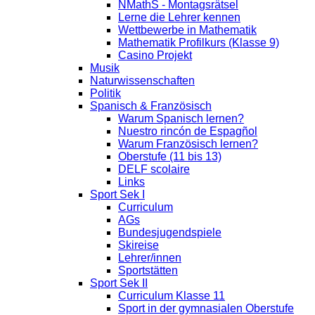
NMathS - Montagsrätsel
Lerne die Lehrer kennen
Wettbewerbe in Mathematik
Mathematik Profilkurs (Klasse 9)
Casino Projekt
Musik
Naturwissenschaften
Politik
Spanisch & Französisch
Warum Spanisch lernen?
Nuestro rincón de Espagñol
Warum Französisch lernen?
Oberstufe (11 bis 13)
DELF scolaire
Links
Sport Sek I
Curriculum
AGs
Bundesjugendspiele
Skireise
Lehrer/innen
Sportstätten
Sport Sek II
Curriculum Klasse 11
Sport in der gymnasialen Oberstufe