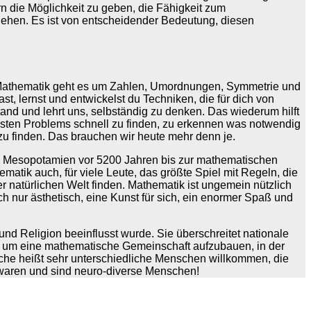
rn die Möglichkeit zu geben, die Fähigkeit zum
ehen. Es ist von entscheidender Bedeutung, diesen
er Mathematik geht es um Zahlen, Umordnungen, Symmetrie und
 lernst und entwickelst du Techniken, die für dich von
tand und lehrt uns, selbständig zu denken. Das wiederum hilft
lösten Problems schnell zu finden, zu erkennen was notwendig
n zu finden. Das brauchen wir heute mehr denn je.
 in Mesopotamien vor 5200 Jahren bis zur mathematischen
atik auch, für viele Leute, das größte Spiel mit Regeln, die
r natürlichen Welt finden. Mathematik ist ungemein nützlich
h nur ästhetisch, eine Kunst für sich, ein enormer Spaß und
und Religion beeinflusst wurde. Sie überschreitet nationale
n, um eine mathematische Gemeinschaft aufzubauen, in der
he heißt sehr unterschiedliche Menschen willkommen, die
 waren und sind neuro-diverse Menschen!