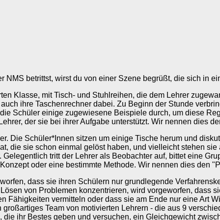
NMS betrittst, wirst du von einer Szene begrüßt, die sich in
ierten Klasse, mit Tisch- und Stuhlreihen, die dem Lehrer zugew
 auch ihre Taschenrechner dabei. Zu Beginn der Stunde verbring
die Schüler einige zugewiesene Beispiele durch, um diese Regel
hrer, der sie bei ihrer Aufgabe unterstützt. Wir nennen dies den
her. Die Schüler*Innen sitzen um einige Tische herum und disku
t, die sie schon einmal gelöst haben, und vielleicht stehen sie 
legentlich tritt der Lehrer als Beobachter auf, bittet eine Gr
s Konzept oder eine bestimmte Methode. Wir nennen dies den "
rgeworfen, dass sie ihren Schülern nur grundlegende Verfahrensk
 Lösen von Problemen konzentrieren, wird vorgeworfen, dass si
 Fähigkeiten vermitteln oder dass sie am Ende nur eine Art Wis
 ein großartiges Team von motivierten Lehrern - die aus 9 vers
 -, die ihr Bestes geben und versuchen, ein Gleichgewicht zwi