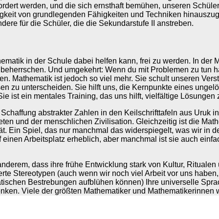
efordert werden, und die sich ernsthaft bemühen, unseren Schüle
gkeit von grundlegenden Fähigkeiten und Techniken hinauszug
e für die Schüler, die die Sekundarstufe II anstreben.
ematik in der Schule dabei helfen kann, frei zu werden. In d
eherrschen. Und umgekehrt: Wenn du mit Problemen zu tun hast,
en. Mathematik ist jedoch so viel mehr. Sie schult unseren Vers
en zu unterscheiden. Sie hilft uns, die Kernpunkte eines unge
ie ist ein mentales Training, das uns hilft, vielfältige Lösunge
Schaffung abstrakter Zahlen in den Keilschrifttafeln aus Uruk
 und der menschlichen Zivilisation. Gleichzeitig ist die Mathem
. Ein Spiel, das nur manchmal das widerspiegelt, was wir in de
einen Arbeitsplatz erheblich, aber manchmal ist sie auch einfac
nderem, dass ihre frühe Entwicklung stark von Kultur, Ritualen 
erte Stereotypen (auch wenn wir noch viel Arbeit vor uns habe
schen Bestrebungen aufblühen können) Ihre universelle Sprac
denken. Viele der größten Mathematiker und Mathematikerinnen