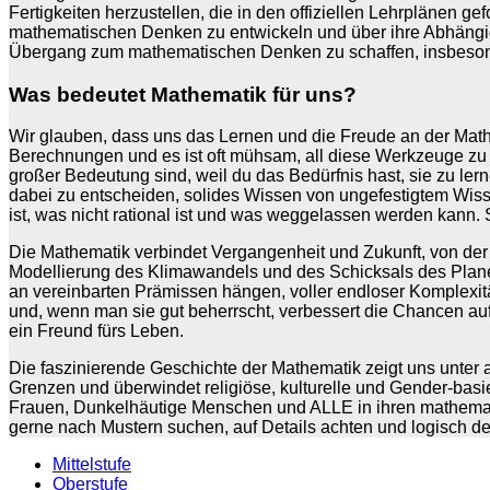
Fertigkeiten herzustellen, die in den offiziellen Lehrplänen g
mathematischen Denken zu entwickeln und über ihre Abhängi
Übergang zum mathematischen Denken zu schaffen, insbesonder
Was bedeutet Mathematik für uns?
Wir glauben, dass uns das Lernen und die Freude an der Math
Berechnungen und es ist oft mühsam, all diese Werkzeuge zu b
großer Bedeutung sind, weil du das Bedürfnis hast, sie zu lern
dabei zu entscheiden, solides Wissen von ungefestigtem Wiss
ist, was nicht rational ist und was weggelassen werden kann. S
Die Mathematik verbindet Vergangenheit und Zukunft, von der 
Modellierung des Klimawandels und des Schicksals des Planeten
an vereinbarten Prämissen hängen, voller endloser Komplexität
und, wenn man sie gut beherrscht, verbessert die Chancen auf 
ein Freund fürs Leben.
Die faszinierende Geschichte der Mathematik zeigt uns unter a
Grenzen und überwindet religiöse, kulturelle und Gender-basi
Frauen, Dunkelhäutige Menschen und ALLE in ihren mathemati
gerne nach Mustern suchen, auf Details achten und logisch 
Mittelstufe
Oberstufe