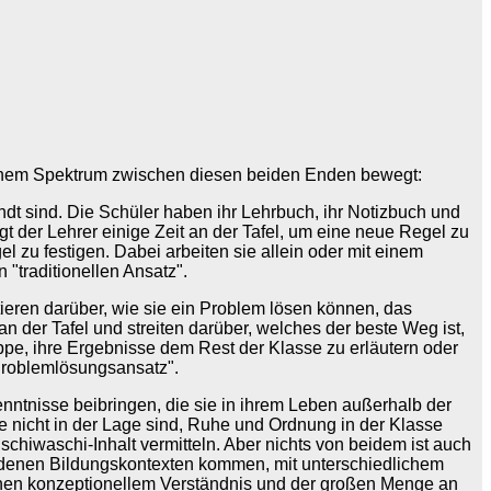
 einem Spektrum zwischen diesen beiden Enden bewegt:
andt sind. Die Schüler haben ihr Lehrbuch, ihr Notizbuch und
t der Lehrer einige Zeit an der Tafel, um eine neue Regel zu
 zu festigen. Dabei arbeiten sie allein oder mit einem
 "traditionellen Ansatz".
tieren darüber, wie sie ein Problem lösen können, das
an der Tafel und streiten darüber, welches der beste Weg ist,
uppe, ihre Ergebnisse dem Rest der Klasse zu erläutern oder
Problemlösungsansatz".
enntnisse beibringen, die sie in ihrem Leben außerhalb der
e nicht in der Lage sind, Ruhe und Ordnung in der Klasse
chiwaschi-Inhalt vermitteln. Aber nichts von beidem ist auch
chiedenen Bildungskontexten kommen, mit unterschiedlichem
schen konzeptionellem Verständnis und der großen Menge an