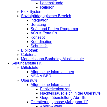
Lebenskunde
Religion
Flex-System
Sozialpädagogischer Bereich
Integration
Beratung
Spät- und Ferien-Programm
AGs & Extra Cs
Konzept
Koordination
Schulhilfe
Bibliothek
Cafeteria
Mendelssohn-Bartholdy-Musikschule
Sekundarstufe I & II
Mittelstufe
Allgemeine Informationen
MSA & BBR
Oberstufe
Allgemeine Information
Fehlzeitenkonzept
Nachteilsausgleich in der Oberstufe
Gegenüberstellung Abi - IB
Orientierungsphase (Jahrgang 11)
Abi/IB-Zweig