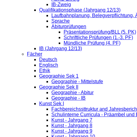
IB-Zweig
Qualifikationsphase (Jahrgang 12/13)
Laufbahnplanung, Belegverpflichtung,
Sprache
Abiturprüfungen
Präsentationsprüfung/BLL (5. PK)
Schriftliche Prüfungen (1.-3. PF)
Mündliche Prüfung (4. PF)
IB (Jahrgang 12/13)
Fächer
Deutsch
Englisch
Ethik
Geographie Sek 1
Geographie - Mittelstufe
Geographie Sek II
Geographie - Abitur
Geographie - IB
Kunst Sek I
Fachbereichssttruktur and Jahresberich
Schulinterne Curricula - Präambel und
Kunst - Jahrgang 7
Kunst - Jahrgang 8
Kunst - Jahrgang 9
Kunst - Jahrgang 10