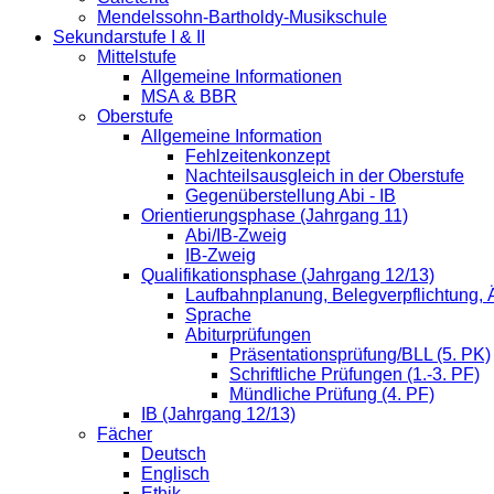
Mendelssohn-Bartholdy-Musikschule
Sekundarstufe I & II
Mittelstufe
Allgemeine Informationen
MSA & BBR
Oberstufe
Allgemeine Information
Fehlzeitenkonzept
Nachteilsausgleich in der Oberstufe
Gegenüberstellung Abi - IB
Orientierungsphase (Jahrgang 11)
Abi/IB-Zweig
IB-Zweig
Qualifikationsphase (Jahrgang 12/13)
Laufbahnplanung, Belegverpflichtung,
Sprache
Abiturprüfungen
Präsentationsprüfung/BLL (5. PK)
Schriftliche Prüfungen (1.-3. PF)
Mündliche Prüfung (4. PF)
IB (Jahrgang 12/13)
Fächer
Deutsch
Englisch
Ethik