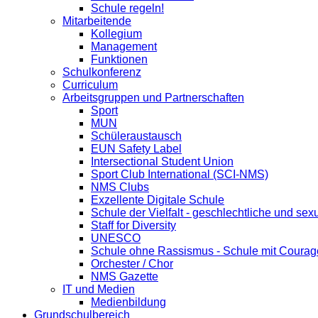
Schule regeln!
Mitarbeitende
Kollegium
Management
Funktionen
Schulkonferenz
Curriculum
Arbeitsgruppen und Partnerschaften
Sport
MUN
Schüleraustausch
EUN Safety Label
Intersectional Student Union
Sport Club International (SCI-NMS)
NMS Clubs
Exzellente Digitale Schule
Schule der Vielfalt - geschlechtliche und sexu
Staff for Diversity
UNESCO
Schule ohne Rassismus - Schule mit Courag
Orchester / Chor
NMS Gazette
IT und Medien
Medienbildung
Grundschulbereich