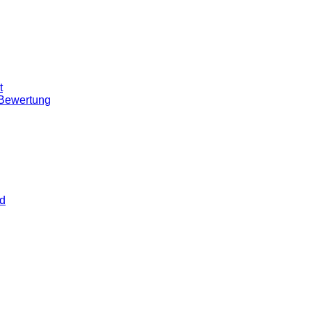
t
 Bewertung
rd