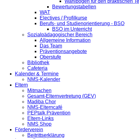
Wahlbogen für den praktischen Te
Bewertungstabellen
WAT
Electives / Profilkurse
Berufs- und Studienorientierung - BSO
BSO im Unterricht
Sozialpädagogischer Bereich
Allgemeine Information
Das Team
Präventionsangebote
Oberstufe
Bibliothek
Cafeteria
Kalender & Termine
NMS-Kalender
Eltern
Mitmachen
Gesamt-Elternvertretung (GEV)
Madiba Chor
NMS-Elterncafé
PEPtalk Prävention
Eltern-Links
NMS Shop
Förderverein
Beitrittserklärung