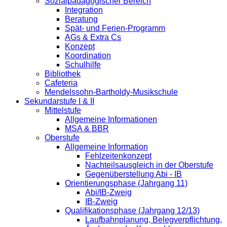
Sozialpädagogischer Bereich
Integration
Beratung
Spät- und Ferien-Programm
AGs & Extra Cs
Konzept
Koordination
Schulhilfe
Bibliothek
Cafeteria
Mendelssohn-Bartholdy-Musikschule
Sekundarstufe I & II
Mittelstufe
Allgemeine Informationen
MSA & BBR
Oberstufe
Allgemeine Information
Fehlzeitenkonzept
Nachteilsausgleich in der Oberstufe
Gegenüberstellung Abi - IB
Orientierungsphase (Jahrgang 11)
Abi/IB-Zweig
IB-Zweig
Qualifikationsphase (Jahrgang 12/13)
Laufbahnplanung, Belegverpflichtung,