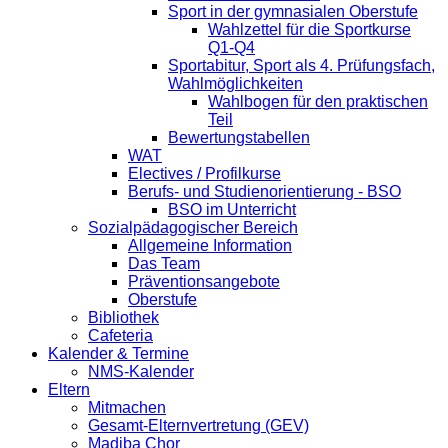
Sport in der gymnasialen Oberstufe
Wahlzettel für die Sportkurse
Q1-Q4
Sportabitur, Sport als 4. Prüfungsfach,
Wahlmöglichkeiten
Wahlbogen für den praktischen
Teil
Bewertungstabellen
WAT
Electives / Profilkurse
Berufs- und Studienorientierung - BSO
BSO im Unterricht
Sozialpädagogischer Bereich
Allgemeine Information
Das Team
Präventionsangebote
Oberstufe
Bibliothek
Cafeteria
Kalender & Termine
NMS-Kalender
Eltern
Mitmachen
Gesamt-Elternvertretung (GEV)
Madiba Chor