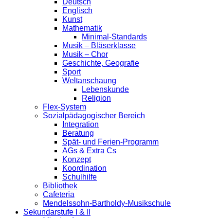
Deutsch
Englisch
Kunst
Mathematik
Minimal-Standards
Musik – Bläserklasse
Musik – Chor
Geschichte, Geografie
Sport
Weltanschaung
Lebenskunde
Religion
Flex-System
Sozialpädagogischer Bereich
Integration
Beratung
Spät- und Ferien-Programm
AGs & Extra Cs
Konzept
Koordination
Schulhilfe
Bibliothek
Cafeteria
Mendelssohn-Bartholdy-Musikschule
Sekundarstufe I & II