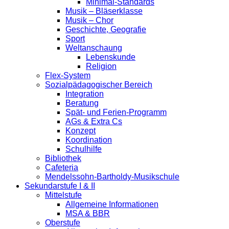
Minimal-Standards
Musik – Bläserklasse
Musik – Chor
Geschichte, Geografie
Sport
Weltanschaung
Lebenskunde
Religion
Flex-System
Sozialpädagogischer Bereich
Integration
Beratung
Spät- und Ferien-Programm
AGs & Extra Cs
Konzept
Koordination
Schulhilfe
Bibliothek
Cafeteria
Mendelssohn-Bartholdy-Musikschule
Sekundarstufe I & II
Mittelstufe
Allgemeine Informationen
MSA & BBR
Oberstufe