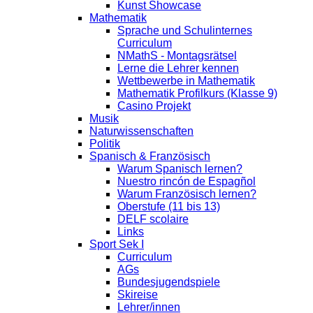
Kunst Showcase
Mathematik
Sprache und Schulinternes
Curriculum
NMathS - Montagsrätsel
Lerne die Lehrer kennen
Wettbewerbe in Mathematik
Mathematik Profilkurs (Klasse 9)
Casino Projekt
Musik
Naturwissenschaften
Politik
Spanisch & Französisch
Warum Spanisch lernen?
Nuestro rincón de Espagñol
Warum Französisch lernen?
Oberstufe (11 bis 13)
DELF scolaire
Links
Sport Sek I
Curriculum
AGs
Bundesjugendspiele
Skireise
Lehrer/innen